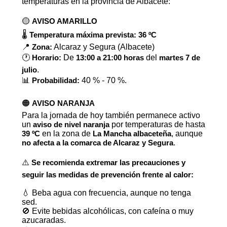
temperaturas en la provincia de Albacete:
🟡
AVISO AMARILLO
🌡️
Temperatura máxima prevista: 36 ºC
📍
Zona:
Alcaraz y Segura (Albacete)
🕐
Horario:
De
13:00 a 21:00 horas
del
martes 7 de
julio
.
📊
Probabilidad:
40 % - 70 %.
🟠
AVISO NARANJA
Para la jornada de hoy también permanece activo
un
aviso de nivel naranja
por temperaturas de hasta
39 ºC
en la zona de
La Mancha albaceteña
, aunque
no afecta a la comarca de Alcaraz y Segura
.
⚠️
Se recomienda extremar las precauciones y
seguir las medidas de prevención frente al calor:
💧 Beba agua con frecuencia, aunque no tenga
sed.
🚫 Evite bebidas alcohólicas, con cafeína o muy
azucaradas.