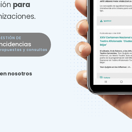
ción
para
nizaciones.
GESTIÓN DE
Incidencias
ropuestas y consultas
 en nosotros