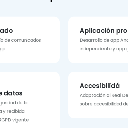
itado
Aplicación pro
vío de comunicados
Desarrollo de app An
app
independiente y app g
Accesibilidá
e datos
Adaptación al Real De
guridad de la
sobre accesibilidad de
 y recibida
 RGPD vigente