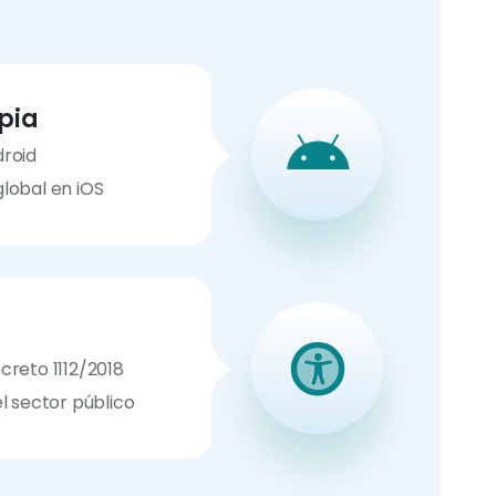
pia
droid
lobal en iOS
creto 1112/2018
l sector público