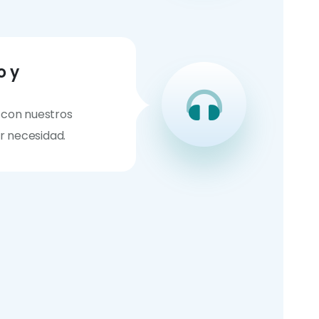
o y
 con nuestros
er necesidad.